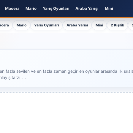
Macera
Mario
Yarış Oyunları
Araba Yarışı
Mini
acera
Mario
Yarış Oyunları
Araba Yarışı
Mini
2 Kişilik
le en fazla sevilen ve en fazla zaman geçirilen oyunlar arasında ilk sı
ayış tarzı i...