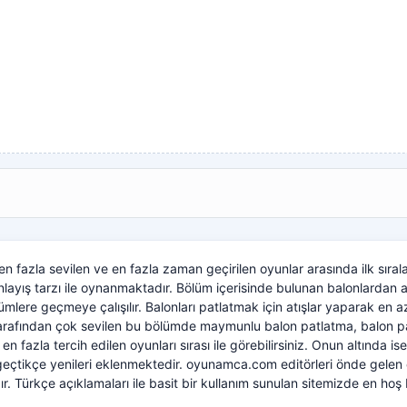
le en fazla sevilen ve en fazla zaman geçirilen oyunlar arasında ilk sı
 anlayış tarzı ile oynanmaktadır. Bölüm içerisinde bulunan balonlardan 
ümlere geçmeye çalışılır. Balonları patlatmak için atışlar yaparak en a
tarafından çok sevilen bu bölümde maymunlu balon patlatma, balon pa
n fazla tercih edilen oyunları sırası ile görebilirsiniz. Onun altında i
çtikçe yenileri eklenmektedir. oyunamca.com editörleri önde gelen o
ır. Türkçe açıklamaları ile basit bir kullanım sunulan sitemizde en hoş 