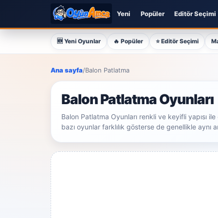
Yeni
Popüler
Editör Seçimi
🆕 Yeni Oyunlar
🔥 Popüler
⭐ Editör Seçimi
M
Ana sayfa
/
Balon Patlatma
Balon Patlatma Oyunları
Balon Patlatma Oyunları renkli ve keyifli yapısı i
bazı oyunlar farklılık gösterse de genellikle aynı anl