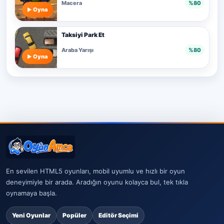
Macera
%80
Oyna
Taksiyi Park Et
Araba Yarışı
%80
Oyna
En sevilen HTML5 oyunları, mobil uyumlu ve hızlı bir oyun
deneyimiyle bir arada. Aradığın oyunu kolayca bul, tek tıkla
oynamaya başla.
Yeni Oyunlar
Popüler
Editör Seçimi