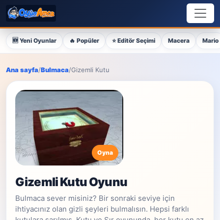
🆕 Yeni Oyunlar
🔥 Popüler
⭐ Editör Seçimi
Macera
Mario
Ana sayfa
/
Bulmaca
/
Gizemli Kutu
Gizemli Kutu Oyunu
Bulmaca sever misiniz? Bir sonraki seviye için
ihtiyacınız olan gizli şeyleri bulmalısın. Hepsi farklı
kutulara sarılmış. Kutu ve Sır oyununda, her kutu en az