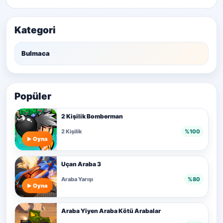
Kategori
Bulmaca
Popüler
2 Kişilik Bomberman
2 Kişilik
%100
Oyna
Uçan Araba 3
Araba Yarışı
%80
Oyna
Araba Yiyen Araba Kötü Arabalar