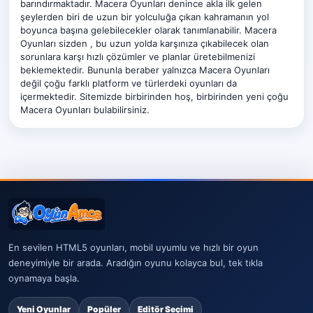
barındırmaktadır. Macera Oyunları denince akla ilk gelen
şeylerden biri de uzun bir yolculuğa çıkan kahramanın yol
boyunca başına gelebilecekler olarak tanımlanabilir. Macera
Oyunları sizden , bu uzun yolda karşınıza çıkabilecek olan
sorunlara karşı hızlı çözümler ve planlar üretebilmenizi
beklemektedir. Bununla beraber yalnızca Macera Oyunları
değil çoğu farklı platform ve türlerdeki oyunları da
içermektedir. Sitemizde birbirinden hoş, birbirinden yeni çoğu
Macera Oyunları bulabilirsiniz.
En sevilen HTML5 oyunları, mobil uyumlu ve hızlı bir oyun
deneyimiyle bir arada. Aradığın oyunu kolayca bul, tek tıkla
oynamaya başla.
Yeni Oyunlar
Popüler
Editör Seçimi