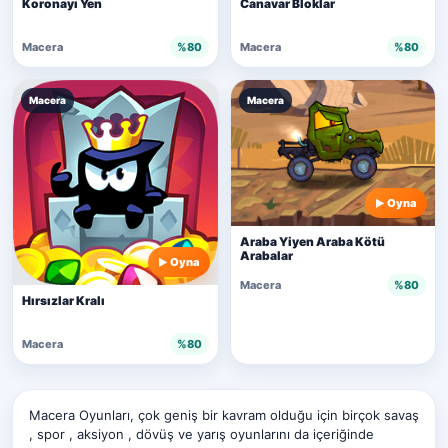
Koronayı Yen
Canavar Bloklar
Macera
%80
Macera
%80
Macera
Macera
Oyna
Araba Yiyen Araba Kötü
Arabalar
Oyna
Macera
%80
Hırsızlar Kralı
Macera
%80
Macera Oyunları, çok geniş bir kavram olduğu için birçok savaş
, spor , aksiyon , dövüş ve yarış oyunlarını da içeriğinde